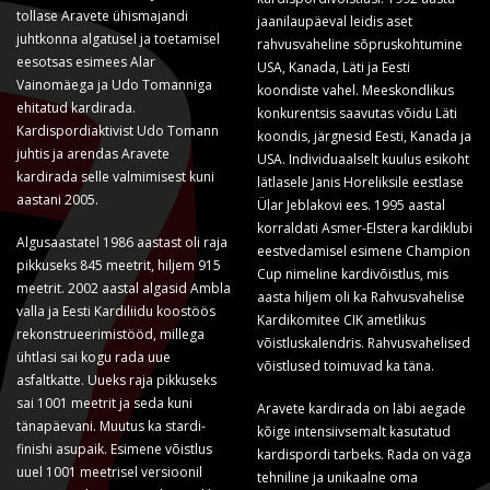
tollase Aravete ühismajandi
jaanilaupäeval leidis aset
juhtkonna algatusel ja toetamisel
rahvusvaheline sõpruskohtumine
eesotsas esimees Alar
USA, Kanada, Läti ja Eesti
Vainomäega ja Udo Tomanniga
koondiste vahel. Meeskondlikus
ehitatud kardirada.
konkurentsis saavutas võidu Läti
Kardispordiaktivist Udo Tomann
koondis, järgnesid Eesti, Kanada ja
juhtis ja arendas Aravete
USA. Individuaalselt kuulus esikoht
kardirada selle valmimisest kuni
lätlasele Janis Horeliksile eestlase
aastani 2005.
Ülar Jeblakovi ees. 1995 aastal
korraldati Asmer-Elstera kardiklubi
Algusaastatel 1986 aastast oli raja
eestvedamisel esimene Champion
pikkuseks 845 meetrit, hiljem 915
Cup nimeline kardivõistlus, mis
meetrit. 2002 aastal algasid Ambla
aasta hiljem oli ka Rahvusvahelise
valla ja Eesti Kardiliidu koostöös
Kardikomitee CIK ametlikus
rekonstrueerimistööd, millega
võistluskalendris. Rahvusvahelised
ühtlasi sai kogu rada uue
võistlused toimuvad ka täna.
asfaltkatte. Uueks raja pikkuseks
sai 1001 meetrit ja seda kuni
Aravete kardirada on läbi aegade
tänapäevani. Muutus ka stardi-
kõige intensiivsemalt kasutatud
finishi asupaik. Esimene võistlus
kardispordi tarbeks. Rada on väga
uuel 1001 meetrisel versioonil
tehniline ja unikaalne oma