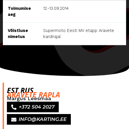
Toimumise
12.-13.09.2014
aeg
Võistluse
Supermoto Eesti MV etapp Aravete
nimetus
kardirajal
EST RUS
ARAVETE RAPLA
Margus Leesmaa
+372 504 2027
INFO@KARTING.EE