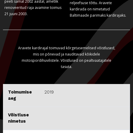
peeti samal 2002 aastal, ametlik
reljeefsuse tõttu. Aravete
renoveeritud raja avamine toimus
kardirada on nimetatud
21 juuni 2003.
Baltimaade parimaks kardirajaks.
Aravete kardirajal toimuvad kõrgetasemelised võistlused,
mis on põnevad ja nauditavad kõikidele
motospordihuvilistele. Võistlused on pealtvaatajatele
tasuta.
Toimumise
2019
aeg
Võistluse
nimetus