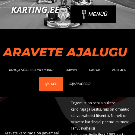
Skip
KARTING.EE
to
MENÜÜ
content
ARAVETE AJALUGU
RADA JA SÕIDU BRONEERIMINE
KARDID
GALERII
VABA AEG
AJALUGU
RAJAREKORDID
Tegemist on seni ainukese
kardirajaga Eestis, mis on omanud
rahvusvahelist litsentsi. Nimelt on
Aravete kardirajal peetud mitmeid
rahvusvahelisi
Aravete kardirada on Järvamaal
kardispordivõistlusi. 1992 aasta