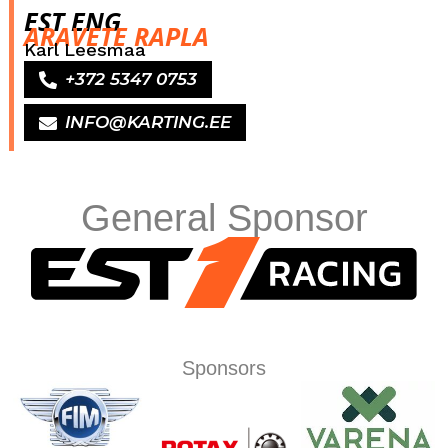
EST ENG
ARAVETE RAPLA
Karl Leesmaa
+372 5347 0753
INFO@KARTING.EE
General Sponsor
Sponsors