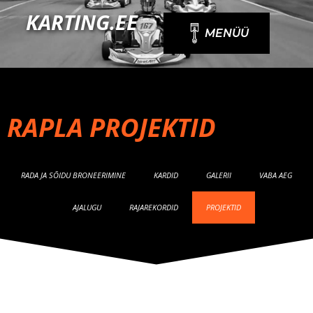
Skip
KARTING.EE
to
MENÜÜ
content
RAPLA PROJEKTID
RADA JA SÕIDU BRONEERIMINE
KARDID
GALERII
VABA AEG
AJALUGU
RAJAREKORDID
PROJEKTID