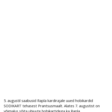
5. augustil saabusid Rapla kardirajale uued hobikardid
SODIKART tehasest Prantsusmaalt. Alates 7. augustist on
võimalus sõita uhiuute hobikartidega ka Rapla