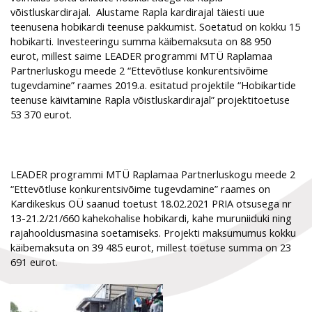
võistluskardirajal. Alustame Rapla kardirajal täiesti uue
teenusena hobikardi teenuse pakkumist. Soetatud on kokku 15
hobikarti. Investeeringu summa käibemaksuta on 88 950
eurot, millest saime LEADER programmi MTÜ Raplamaa
Partnerluskogu meede 2 “Ettevõtluse konkurentsivõime
tugevdamine” raames 2019.a. esitatud projektile “Hobikartide
teenuse käivitamine Rapla võistluskardirajal” projektitoetuse
53 370 eurot.
LEADER programmi MTÜ Raplamaa Partnerluskogu meede 2
“Ettevõtluse konkurentsivõime tugevdamine” raames on
Kardikeskus OÜ saanud toetust 18.02.2021 PRIA otsusega nr
13-21.2/21/660 kahekohalise hobikardi, kahe muruniiduki ning
rajahooldusmasina soetamiseks. Projekti maksumumus kokku
käibemaksuta on 39 485 eurot, millest toetuse summa on 23
691 eurot.