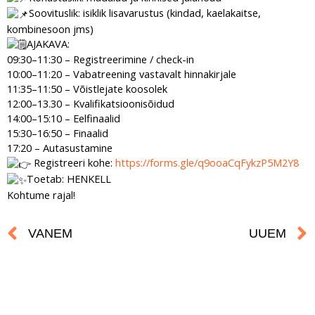
Soovituslik: isiklik lisavarustus (kindad, kaelakaitse,
kombinesoon jms)
AJAKAVA:
09:30–11:30 – Registreerimine / check-in
10:00–11:20 – Vabatreening vastavalt hinnakirjale
11:35–11:50 – Võistlejate koosolek
12:00–13.30 – Kvalifikatsioonisõidud
14:00–15:10 – Eelfinaalid
15:30–16:50 – Finaalid
17:20 – Autasustamine
Registreeri kohe:
https://forms.gle/q9ooaCqFykzP5M2Y8
Toetab: HENKELL
Kohtume rajal!
Prev
VANEM
UUEM