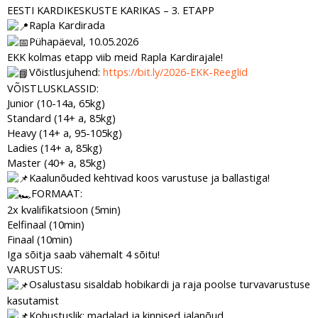
EESTI KARDIKESKUSTE KARIKAS – 3. ETAPP
Rapla Kardirada
Pühapäeval, 10.05.2026
EKK kolmas etapp viib meid Rapla Kardirajale!
Võistlusjuhend:
https://bit.ly/2026-EKK-Reeglid
VÕISTLUSKLASSID:
Junior (10-14a, 65kg)
Standard (14+ a, 85kg)
Heavy (14+ a, 95-105kg)
Ladies (14+ a, 85kg)
Master (40+ a, 85kg)
Kaalunõuded kehtivad koos varustuse ja ballastiga!
FORMAAT:
2x kvalifikatsioon (5min)
Eelfinaal (10min)
Finaal (10min)
Iga sõitja saab vähemalt 4 sõitu!
VARUSTUS:
Osalustasu sisaldab hobikardi ja raja poolse turvavarustuse
kasutamist
Kohustuslik: madalad ja kinnised jalanõud