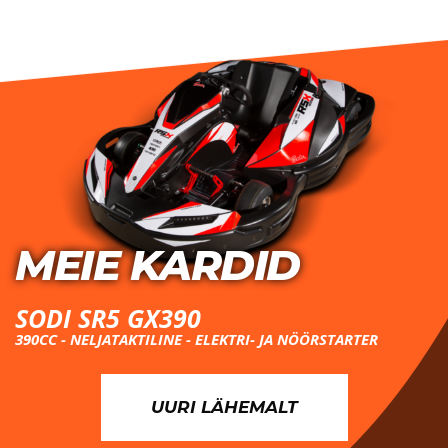
MEIE KARDID
SODI SR5 GX390
390CC - NELJATAKTILINE - ELEKTRI- JA NÖÖRSTARTER
UURI LÄHEMALT