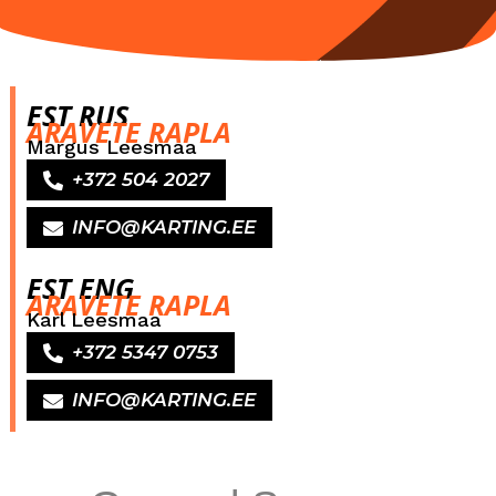
EST RUS
ARAVETE RAPLA
Margus Leesmaa
+372 504 2027
INFO@KARTING.EE
EST ENG
ARAVETE RAPLA
Karl Leesmaa
+372 5347 0753
INFO@KARTING.EE