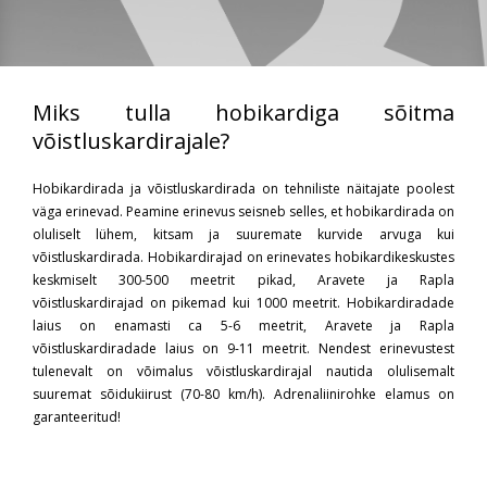
Miks tulla hobikardiga sõitma
võistluskardirajale?
Hobikardirada ja võistluskardirada on tehniliste näitajate poolest
väga erinevad. Peamine erinevus seisneb selles, et hobikardirada on
oluliselt lühem, kitsam ja suuremate kurvide arvuga kui
võistluskardirada. Hobikardirajad on erinevates hobikardikeskustes
keskmiselt 300-500 meetrit pikad, Aravete ja Rapla
võistluskardirajad on pikemad kui 1000 meetrit. Hobikardiradade
laius on enamasti ca 5-6 meetrit, Aravete ja Rapla
võistluskardiradade laius on 9-11 meetrit. Nendest erinevustest
tulenevalt on võimalus võistluskardirajal nautida olulisemalt
suuremat sõidukiirust (70-80 km/h). Adrenaliinirohke elamus on
garanteeritud!