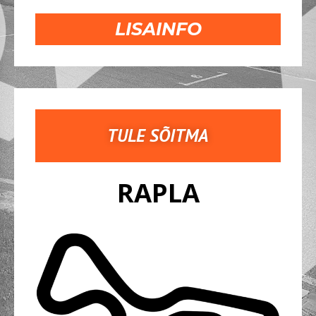
LISAINFO
TULE SÕITMA
RAPLA