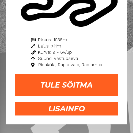
Pikkus: 1035m
Laius: >11m
Kurve: 9 - 6v/3p
Suund: vastupäeva
Ridaküla, Rapla vald, Raplamaa
TULE SÕITMA
LISAINFO